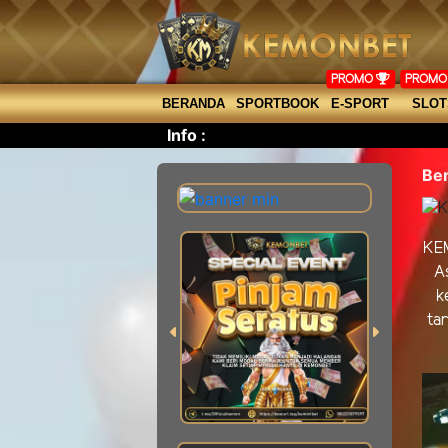
PROMO
PROM
BERANDA
SPORTBOOK
E-SPORT
SLOT
Info :
Selamat 
Be
KEM
A
k
ta