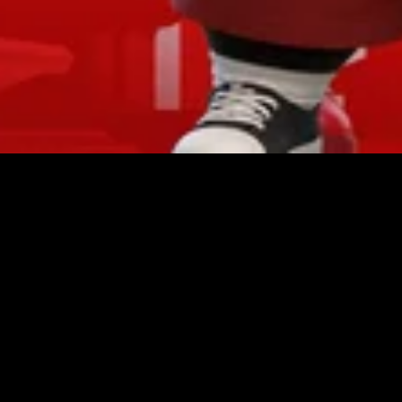
WAL BANK
Link Kemonbet
PREDIKSI TO
L