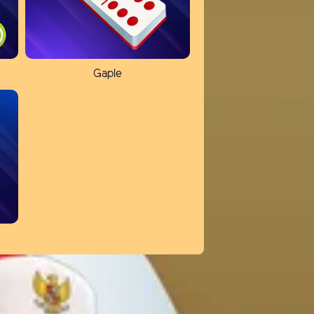
Gaple