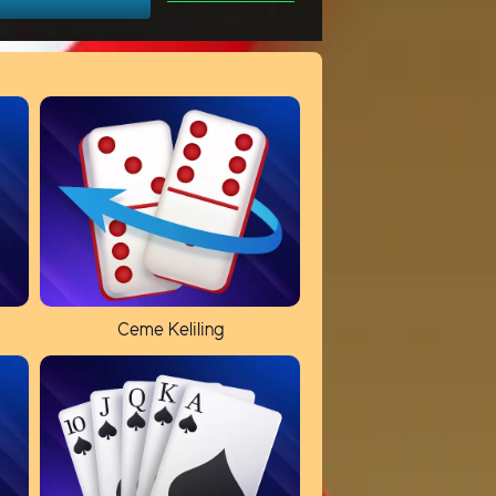
Ceme Keliling